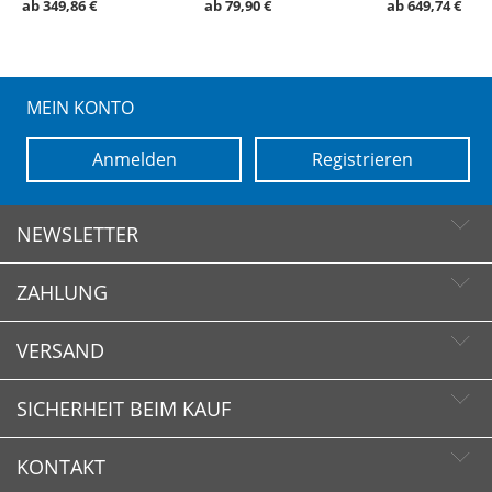
ab 349,86 €
ab 79,90 €
ab 649,74 €
MEIN KONTO
Anmelden
Registrieren
NEWSLETTER
ZAHLUNG
Newsletter abonnieren
Newsletter abbestellen
VERSAND
SICHERHEIT BEIM KAUF
KONTAKT