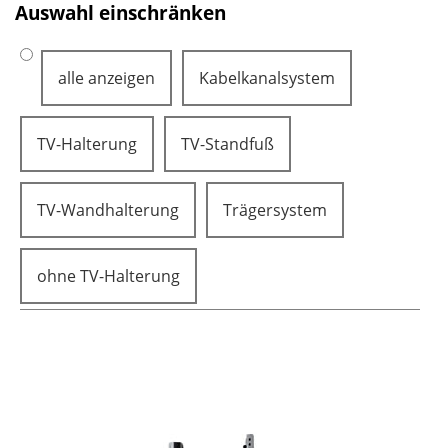
Aufbauanleitung geliefert.
Auswahl einschränken
Als autorisierter Händler liefern wir schnell und zuverlässig.
alle anzeigen
Kabelkanalsystem
TV-Halterung
TV-Standfuß
TV-Wandhalterung
Trägersystem
ohne TV-Halterung