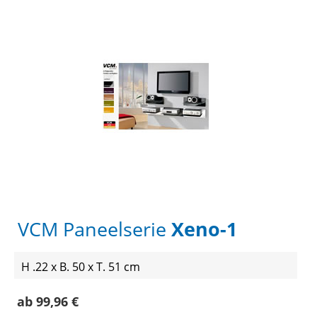
VCM Paneelserie
Xeno-1
H .22 x B. 50 x T. 51 cm
ab 99,96 €