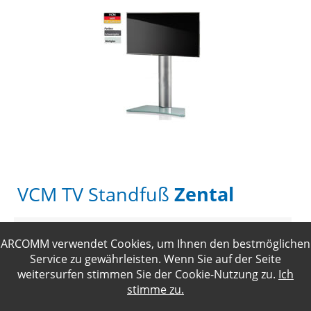
VCM TV Standfuß
Zental
H. 111 x B. 80 x T. 40 cm
ARCOMM verwendet Cookies, um Ihnen den bestmöglichen
Service zu gewährleisten. Wenn Sie auf der Seite
ab 320,11 €
weitersurfen stimmen Sie der
Cookie-Nutzung
zu.
Ich
stimme zu.