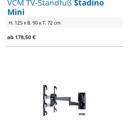
VCM TV-Standfuß
Stadino
Mini
H. 125 x B. 90 x T. 72 cm
ab 178,50 €