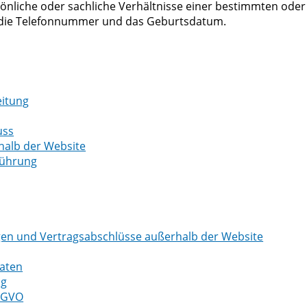
nliche oder sachliche Verhältnisse einer bestimmten oder
t, die Telefonnummer und das Geburtsdatum.
eitung
uss
halb der Website
führung
agen und Vertragsabschlüsse außerhalb der Website
Daten
ng
DSGVO