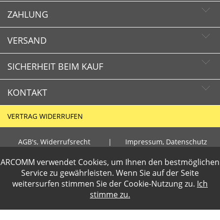
ZAHLUNG
Newsletter abonnieren
Newsletter abbestellen
VERSAND
SICHERHEIT BEIM KAUF
KONTAKT
Schnelle Lieferzeiten
Käuferschutz
VERTRAG WIDERRUFEN
Sichere Zahlung mit SSL-Verschlüsselung
HOTLINE
Datenschutz
AGB's, Widerrufsrecht
|
Impressum, Datenschutz
+49 (0)30 351 26 92 80
ARCOMM verwendet Cookies, um Ihnen den bestmöglichen
PCI DSS geprüft
Gewerbetreibende loggen sich bitte ein für die Anzeige der
Service zu gewährleisten. Wenn Sie auf der Seite
E-Mail
perfekter Schutz gegen kriminelle Angriffe
weitersurfen stimmen Sie der
Cookie-Nutzung
zu.
Ich
Nettopreise. Preisangaben inkl.19% MwSt und zzgl.Service- und
info@dvd-fachmarkt.de
Sicheres Bezahlen mit Kreditkarte
stimme zu.
Versandkosten
.
2 Wochen Widerrufsrecht
ARCOMM GmbH